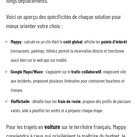
longs déplacements.
Voici un aperçu des spécificités de chaque solution pour
mieux orienter votre choix :
Mappy
: calcule en un clin d’œil le
coût global
, affiche les
points d’intérêt
(restaurants, parkings, hôtels), permet la réservation directe et fonctionne
aussi bien sur le web que sur mobile.
Google Maps/Waze
: s’appuient sur le
trafic collaboratif
, réagissent vite
aux incidents, proposent plusieurs itinéraires pour contourner bouchons et
travaux.
ViaMichelin
: détaille tous les
frais de route
, propose des profils de parcours
variés, aide à planifier les arrêts et à préparer chaque étape.
Pour les trajets en
voiture
sur le territoire français, Mappy
conviendra à ceux qui privilégient la maîtrise du budget, le