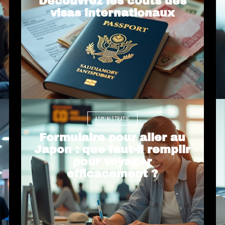
Découvrez les coûts des
visas internationaux
ADMINISTRATIF
Formulaire pour aller au
Japon : que faut-il remplir
pour voyager
efficacement ?