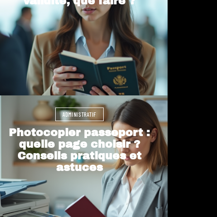
validité, que faire ?
ADMINISTRATIF
Photocopier passeport :
quelle page choisir ?
Conseils pratiques et
astuces