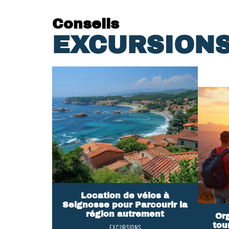
Conseils
EXCURSION
Location de vélos à
Seignosse pour Parcourir la
région autrement
Or
tou
EXCURSIONS