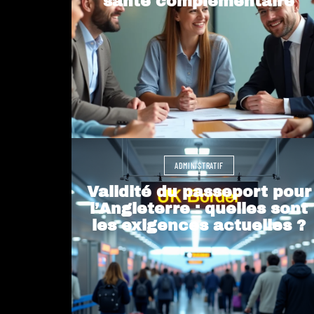
santé complémentaire
ADMINISTRATIF
Validité du passeport pour
l’Angleterre : quelles sont
les exigences actuelles ?