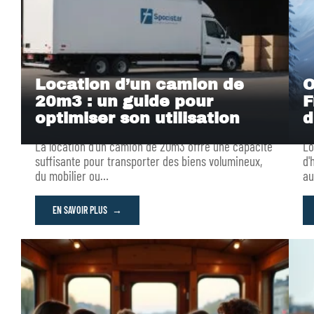
Location d’un camion de
O
20m3 : un guide pour
F
optimiser son utilisation
d
La location d’un camion de 20m3 offre une capacité
Lo
suffisante pour transporter des biens volumineux,
d'
du mobilier ou
…
au
EN SAVOIR PLUS