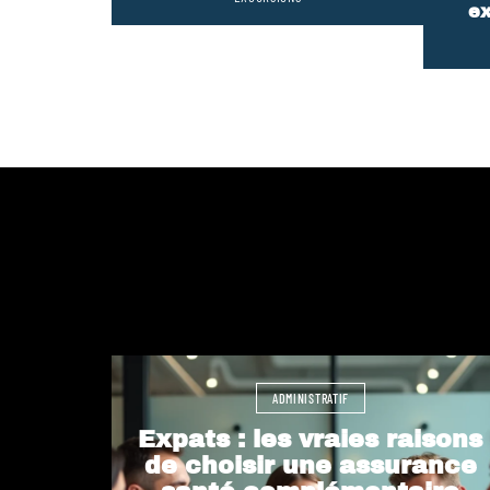
ex
ADMINISTRATIF
Expats : les vraies raisons
de choisir une assurance