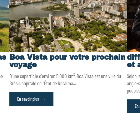
Les vraies raisons de choisir
Mie
as
Boa Vista pour votre prochain
dif
voyage
et 
ne
D'une superficie d'environ 5 000 km², Boa Vista est une ville du
Selon l
Brésil, capitale de l'État de Roraima.
…
anglo-s
peuple
En savoir plus
En 