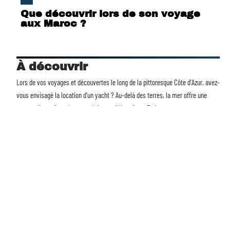
Que découvrir lors de son voyage
aux Maroc ?
À découvrir
Lors de vos voyages et découvertes le long de la pittoresque Côte d'Azur, avez-
vous envisagé la
location d'un yacht
? Au-delà des terres, la mer offre une
perspective unique de cette région emblématique. Embarquez pour une
aventure nautique, découvrez des criques cachées et vivez la Riviera comme
jamais auparavant. Avec Voyages et Découvertes, transformez chaque voyage
en une expérience mémorable. La mer vous attend.