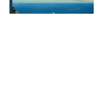
Trois bonnes raisons de partir
camper à la Plaine-sur-Mer
Que découvrir lors de son voyage
aux Maroc ?