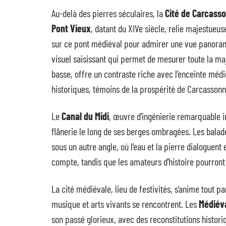
Au-delà des pierres séculaires, la
Cité de Carcass
Pont Vieux
, datant du XIVe siècle, relie majestueus
sur ce pont médiéval pour admirer une vue panorami
visuel saisissant qui permet de mesurer toute la ma
basse, offre un contraste riche avec l’enceinte m
historiques, témoins de la prospérité de Carcassonne
Le
Canal du Midi
, œuvre d’ingénierie remarquable i
flânerie le long de ses berges ombragées. Les balades
sous un autre angle, où l’eau et la pierre dialoguent
compte, tandis que les amateurs d’histoire pourron
La cité médiévale, lieu de festivités, s’anime tout p
musique et arts vivants se rencontrent. Les
Médiév
son passé glorieux, avec des reconstitutions historiq