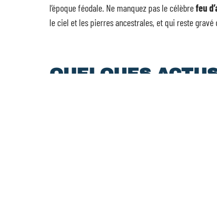
l’époque féodale. Ne manquez pas le célèbre
feu d’
le ciel et les pierres ancestrales, et qui reste grav
QUELQUES ACTU
Quelle est la meilleure pér
pour partir à l’île Maurice ?