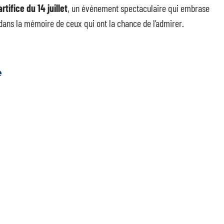
artifice du 14 juillet
, un événement spectaculaire qui embrase
é dans la mémoire de ceux qui ont la chance de l’admirer.
S
iode
C’est quoi un cluster tourisme
?