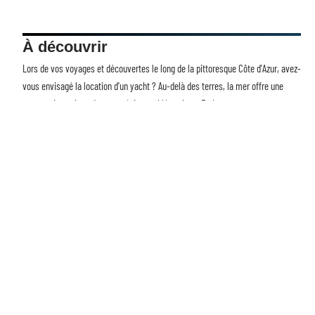
À découvrir
Lors de vos voyages et découvertes le long de la pittoresque Côte d'Azur, avez-
vous envisagé la
location d'un yacht
? Au-delà des terres, la mer offre une
perspective unique de cette région emblématique. Embarquez pour une
aventure nautique, découvrez des criques cachées et vivez la Riviera comme
jamais auparavant. Avec Voyages et Découvertes, transformez chaque voyage
en une expérience mémorable. La mer vous attend.
Contact
Mentions Légales
Sitemap
© 2025 | voyagesetdecouvertes.com