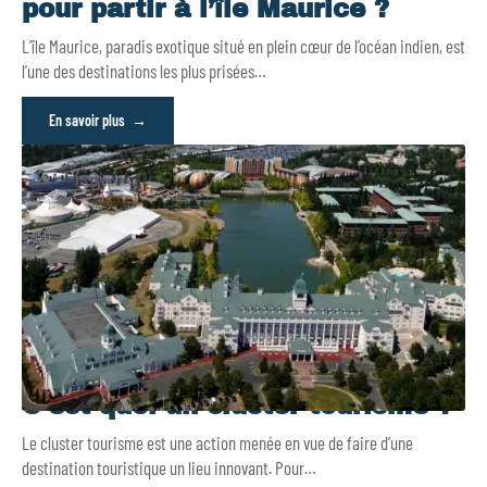
pour partir à l’île Maurice ?
L’île Maurice, paradis exotique situé en plein cœur de l’océan indien, est
l’une des destinations les plus prisées
…
En savoir plus
C’est quoi un cluster tourisme ?
Le cluster tourisme est une action menée en vue de faire d’une
destination touristique un lieu innovant. Pour
…