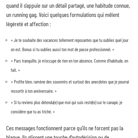
quand il s’appuie sur un détail partagé, une habitude connue,
un running gag. Voici quelques formulations qui mêlent
légèreté et affection :
« Je te souhaite des vacances tellement reposantes que tu oublies quel jour
on est. Bonus si tu oublies aussi ton mot de passe professionnel. »
« Pars tranquille, je m’occupe de rien en ton absence. Comme d’habitude, en
fait. »
« Profite bien, ramène des souvenirs et surtout des anecdotes que je pourrai
ressortir à ton anniversaire. »
« Si tu reviens plus détendu(e) que moi qui suis resté(e) sur le canapé, je
considère que tu as triché. »
Ces messages fonctionnent parce qu’ils ne forcent pas la
blague. Ils glissent une touche d’autodérision ou de