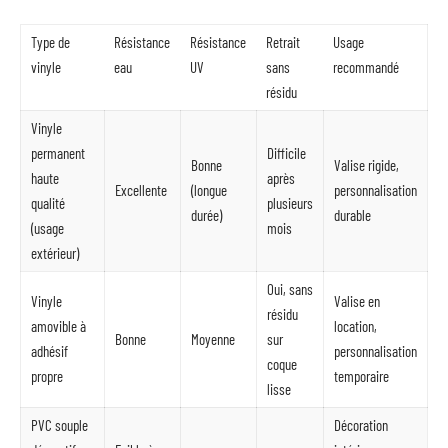
Type de
Résistance
Résistance
Retrait
Usage
vinyle
eau
UV
sans
recommandé
résidu
Vinyle
permanent
Difficile
Bonne
Valise rigide,
haute
après
Excellente
(longue
personnalisation
qualité
plusieurs
durée)
durable
(usage
mois
extérieur)
Oui, sans
Vinyle
Valise en
résidu
amovible à
location,
Bonne
Moyenne
sur
adhésif
personnalisation
coque
propre
temporaire
lisse
PVC souple
Décoration