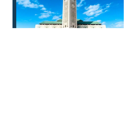
Que découvrir lors de son voyage
aux Maroc ?
À découvrir
Lors de vos voyages et découvertes le long de la pittoresque Côte d'Azur, avez-
vous envisagé la
location d'un yacht
? Au-delà des terres, la mer offre une
perspective unique de cette région emblématique. Embarquez pour une
aventure nautique, découvrez des criques cachées et vivez la Riviera comme
jamais auparavant. Avec Voyages et Découvertes, transformez chaque voyage
en une expérience mémorable. La mer vous attend.