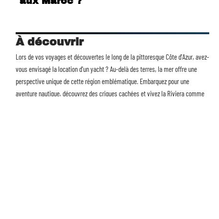
aux Maroc ?
À découvrir
Lors de vos voyages et découvertes le long de la pittoresque Côte d'Azur, avez-
vous envisagé la
location d'un yacht
? Au-delà des terres, la mer offre une
perspective unique de cette région emblématique. Embarquez pour une
aventure nautique, découvrez des criques cachées et vivez la Riviera comme
jamais auparavant. Avec Voyages et Découvertes, transformez chaque voyage
en une expérience mémorable. La mer vous attend.
Contact
Mentions Légales
Sitemap
© 2025 | voyagesetdecouvertes.com