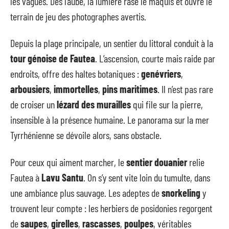
les vagues. Dès l’aube, la lumière rase le maquis et ouvre le
terrain de jeu des photographes avertis.
Depuis la plage principale, un sentier du littoral conduit à la
tour génoise de Fautea
. L’ascension, courte mais raide par
endroits, offre des haltes botaniques :
genévriers
,
arbousiers
,
immortelles
,
pins maritimes
. Il n’est pas rare
de croiser un
lézard des murailles
qui file sur la pierre,
insensible à la présence humaine. Le panorama sur la mer
Tyrrhénienne se dévoile alors, sans obstacle.
Pour ceux qui aiment marcher, le
sentier douanier
relie
Fautea à
Lavu Santu
. On s’y sent vite loin du tumulte, dans
une ambiance plus sauvage. Les adeptes de
snorkeling
y
trouvent leur compte : les herbiers de posidonies regorgent
de
saupes
,
girelles
,
rascasses
,
poulpes
, véritables