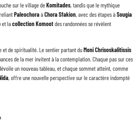
uche sur le village de
Komitades
, tandis que le mythique
reliant
Paleochora
à
Chora Sfakion
, avec des étapes à
Sougia
p
et la
collection Komoot
des randonnées se révèlent
e et de spiritualité. Le sentier partant du
Moni Chrisoskalitissis
nuances de la mer invitent à la contemplation. Chaque pas sur ces
 dévoile un nouveau tableau, et chaque sommet atteint, comme
Nida
, offre une nouvelle perspective sur le caractère indompté
S