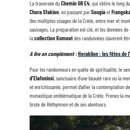
La traversée du
Chemin GR E4
, qui s’étire le long 
Chora Sfakion
, en passant par
Sougia
et
Frangoka
des multiples visages de la Crète, entre mer et mont
sauvages. La préparation est clé, et les données de 
la
collection Komoot
des randonnées s’avèrent êtr
A lire en complément :
Heraklion : les fêtes de l
Pour les randonneurs en quête de spiritualité, le se
d’Elafonissi
, sanctuaire d’une beauté rare où la mer
et enrichissante, permet d’allier la contemplation d
monastique emblématique de la Crète. Prenez la mesu
brute de Réthymnon et de ses alentours.