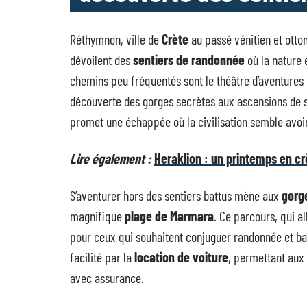
Réthymnon, ville de
Crète
au passé vénitien et otto
dévoilent des
sentiers de randonnée
où la nature 
chemins peu fréquentés sont le théâtre d’aventures p
découverte des gorges secrètes aux ascensions de s
promet une échappée où la civilisation semble avoir
Lire également :
Heraklion : un printemps en cr
S’aventurer hors des sentiers battus mène aux
gorg
magnifique
plage de Marmara
. Ce parcours, qui a
pour ceux qui souhaitent conjuguer randonnée et bai
facilité par la
location de voiture
, permettant aux
avec assurance.