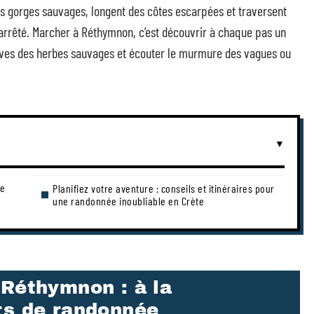
es gorges sauvages, longent des côtes escarpées et traversent
 arrêté. Marcher à Réthymnon, c’est découvrir à chaque pas un
ffluves des herbes sauvages et écouter le murmure des vagues ou
te
Planifiez votre aventure : conseils et itinéraires pour
une randonnée inoubliable en Crète
 Réthymnon : à la
rs de randonnée