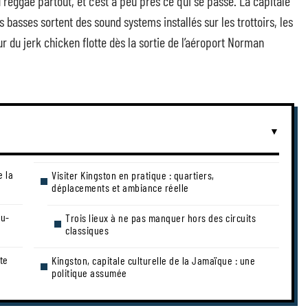
reggae partout, et c’est à peu près ce qui se passe. La capitale
 basses sortent des sound systems installés sur les trottoirs, les
deur du jerk chicken flotte dès la sortie de l’aéroport Norman
e la
Visiter Kingston en pratique : quartiers,
déplacements et ambiance réelle
au-
Trois lieux à ne pas manquer hors des circuits
classiques
te
Kingston, capitale culturelle de la Jamaïque : une
politique assumée