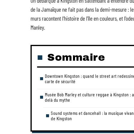
On débarque à Kingston en s’attendant à entendre du 
de la Jamaïque ne fait pas dans la demi-mesure : les
murs racontent l’histoire de l’île en couleurs, et l’o
Manley.
Sommaire
Downtown Kingston : quand le street art redessin
carte de sécurité
Musée Bob Marley et culture reggae à Kingston : 
delà du mythe
Sound systems et dancehall : la musique vivan
de Kingston