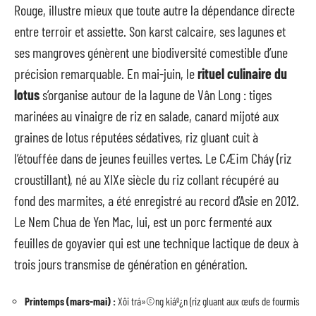
Rouge, illustre mieux que toute autre la dépendance directe
entre terroir et assiette. Son karst calcaire, ses lagunes et
ses mangroves génèrent une biodiversité comestible d’une
précision remarquable. En mai-juin, le
rituel culinaire du
lotus
s’organise autour de la lagune de Vân Long : tiges
marinées au vinaigre de riz en salade, canard mijoté aux
graines de lotus réputées sédatives, riz gluant cuit à
l’étouffée dans de jeunes feuilles vertes. Le CÆ¡m Cháy (riz
croustillant), né au XIXe siècle du riz collant récupéré au
fond des marmites, a été enregistré au record d’Asie en 2012.
Le Nem Chua de Yen Mac, lui, est un porc fermenté aux
feuilles de goyavier qui est une technique lactique de deux à
trois jours transmise de génération en génération.
Printemps (mars-mai) :
Xôi trá»©ng kiáº¿n (riz gluant aux œufs de fourmis