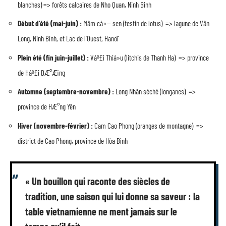
blanches) => forêts calcaires de Nho Quan, Ninh Binh
Début d’été (mai-juin) :
Mâm cá»— sen (festin de lotus) => lagune de Vân
Long, Ninh Binh, et Lac de l’Ouest, Hanoï
Plein été (fin juin-juillet) :
Váº£i Thiá»u (litchis de Thanh Ha) => province
de Háº£i DÆ°Æ¡ng
Automne (septembre-novembre) :
Long Nhãn séché (longanes) =>
province de HÆ°ng Yên
Hiver (novembre-février) :
Cam Cao Phong (oranges de montagne) =>
district de Cao Phong, province de Hòa Bình
« Un bouillon qui raconte des siècles de
tradition, une saison qui lui donne sa saveur : la
table vietnamienne ne ment jamais sur le